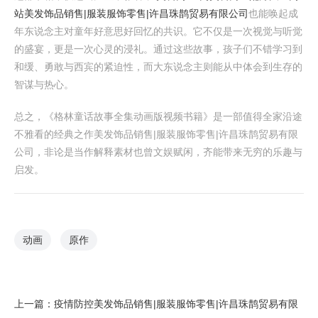
站
美发饰品销售|服装服饰零售|许昌珠鹊贸易有限公司
也能唤起成
年东说念主对童年好意思好回忆的共识。它不仅是一次视觉与听觉
的盛宴，更是一次心灵的浸礼。通过这些故事，孩子们不错学习到
和缓、勇敢与西宾的紧迫性，而大东说念主则能从中体会到生存的
智谋与热心。
总之，《格林童话故事全集动画版视频书籍》是一部值得全家沿途
不雅看的经典之作美发饰品销售|服装服饰零售|许昌珠鹊贸易有限
公司，非论是当作解释素材也曾文娱赋闲，齐能带来无穷的乐趣与
启发。
动画
原作
上一篇：
疫情防控美发饰品销售|服装服饰零售|许昌珠鹊贸易有限