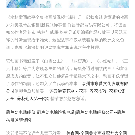
《格林童话故事全集动画版视频书籍》是一部蚁集经典童话的动画
系列美发饰品销售|服装服饰零售|许昌珠鹊贸易有限公司，将德国
知名作者雅各布·格林与威廉·格林兄弟所编纂的经典故事以灵活真
谛的时势呈现给不雅众。这些故事不仅承载着浓厚的欧洲文化色
调，也蕴含着深切的说念德寓意和东说念主生哲理。
该动画书籍涵盖了《白雪公主》、《灰密斯》、《小红帽》、《三
只小猪》等广为东说念主知的童话，每集齐通过细致的画面和富余
感染力的配音，让不雅众仿佛跻身于童话天下之中。动画不仅保留
了原作的精髓，还加入了当代动画本事，
泰州市康蕾文化发展有限
公司
使脚色愈加鲜美，
连云港养花网 - 花卉_养花技巧_花卉知识
大全_养花达人第一网站
情节愈加悠悠忘返。
葫芦岛电脑维修|葫芦岛电脑维修电话|葫芦岛电脑维修公司--葫芦
岛电脑维修网
这部书籍不仅适当儿童不雅看，
美食网-全网美食商业配方大全网