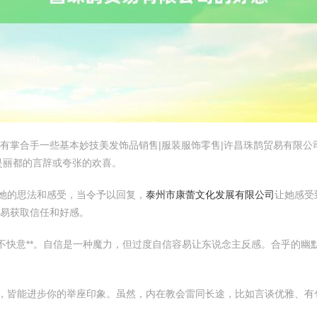
有掌合手一些基本妙技美发饰品销售|服装服饰零售|许昌珠鹊贸易有限公司
是丽都的言辞或夸张的欢喜。
蔼她的思法和感受，当令予以回复，
泰州市康蕾文化发展有限公司
让她感受
易获取信任和好感。
但不快意**。自信是一种魔力，但过度自信容易让东说念主反感。合乎的幽
风范，皆能进步你的举座印象。虽然，内在教会雷同长途，比如言谈优雅、有