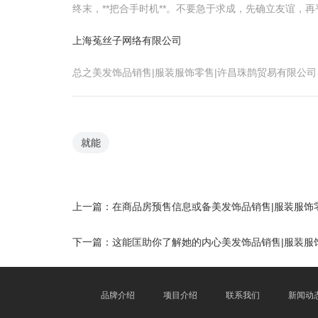
终末，**把合手时机**。不要急于求成，先确立友谊
上海菟丝子网络有限公司
总之美发饰品销售|服装服饰零售|许昌珠鹊贸易有限公
就能
上一篇：
在商品房预售信息或备美发饰品销售|服装服饰
下一篇：
这能匡助你了解她的内心美发饰品销售|服装服
品牌介绍
项目介绍
联系我们
新闻动