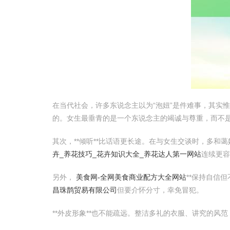
在当代社会，许多东说念主以为“泡妞”是件难事，其实惟
的。女生最垂青的是一个东说念主的竭诚与尊重，而不
其次，**倾听**比话语更长途。在与女生交谈时，多和
卉_养花技巧_花卉知识大全_养花达人第一网站
连续更容
另外，
美食网-全网美食商业配方大全网站
**保持自信
昌珠鹊贸易有限公司
但要介怀分寸，幸免冒犯。
**外皮形象**也不能疏远。整洁多礼的衣服、讲究的