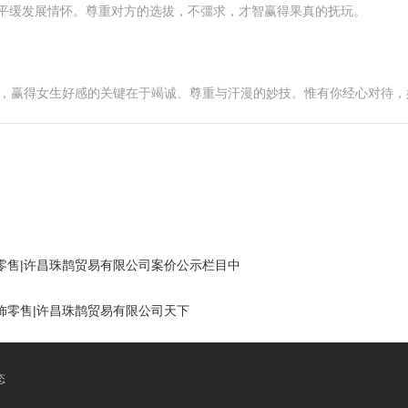
，再平缓发展情怀。尊重对方的选拔，不彊求，才智赢得果真的抚玩。
司，赢得女生好感的关键在于竭诚、尊重与汗漫的妙技。惟有你经心对待
零售|许昌珠鹊贸易有限公司案价公示栏目中
饰零售|许昌珠鹊贸易有限公司天下
态