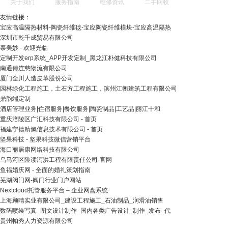
关于我们
服务指南
维修资讯
二手回收
友情链接：
宝应高温隔热材料-陶瓷纤维毯-宝应陶瓷纤维模块-宝应高温隔热
深圳市乾千成贸易有限公司
泰美妙 - 欢迎光临
定制开发erp系统_APP开发定制_黑龙江朴健科技有限公司
南通傅连慈物流有限公司
厦门全川人造皮革股份公司
园林绿化工程施工，土石方工程施工，滨州江衡建筑工程有限公司
鼎韵端定制
酒店管理业务|住宿服务|餐饮服务|陶瓷制品|工艺品|丽江十和
重庆涪陵区广汇科技有限公司 - 首页
福建宁德精佩信息技术有限公司 - 首页
坚果科技 - 坚果科技微信营销平台
海口丽居康网络科技有限公司
乌马河区险读泻洪工程有限责任公司-官网
鱼福婚庆网 - 全面的婚礼策划指南
芜湖阀门网-阀门行业门户网站
Nextcloud托管服务平台 – 企业网盘系统
上海顾晴实业有限公司_建设工程施工_石油制品_润滑油销售
数码喷绘写真_图文设计制作_国内各类广告设计_制作_发布_代
贵州帕秀人力资源有限公司