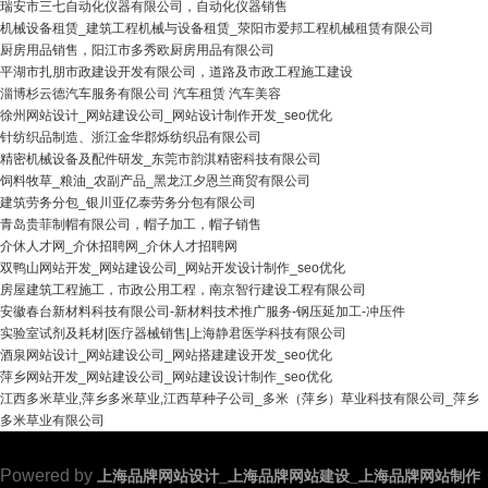
瑞安市三七自动化仪器有限公司，自动化仪器销售
机械设备租赁_建筑工程机械与设备租赁_荥阳市爱邦工程机械租赁有限公司
厨房用品销售，阳江市多秀欧厨房用品有限公司
平湖市扎朋市政建设开发有限公司，道路及市政工程施工建设
淄博杉云德汽车服务有限公司 汽车租赁 汽车美容
徐州网站设计_网站建设公司_网站设计制作开发_seo优化
针纺织品制造、浙江金华郡烁纺织品有限公司
精密机械设备及配件研发_东莞市韵淇精密科技有限公司
饲料牧草_粮油_农副产品_黑龙江夕恩兰商贸有限公司
建筑劳务分包_银川亚亿泰劳务分包有限公司
青岛贵菲制帽有限公司，帽子加工，帽子销售
介休人才网_介休招聘网_介休人才招聘网
双鸭山网站开发_网站建设公司_网站开发设计制作_seo优化
房屋建筑工程施工，市政公用工程，南京智行建设工程有限公司
安徽春台新材料科技有限公司-新材料技术推广服务-钢压延加工-冲压件
实验室试剂及耗材|医疗器械销售|上海静君医学科技有限公司
酒泉网站设计_网站建设公司_网站搭建建设开发_seo优化
萍乡网站开发_网站建设公司_网站建设设计制作_seo优化
江西多米草业,萍乡多米草业,江西草种子公司_多米（萍乡）草业科技有限公司_萍乡
多米草业有限公司
Powered by
上海品牌网站设计_上海品牌网站建设_上海品牌网站制作