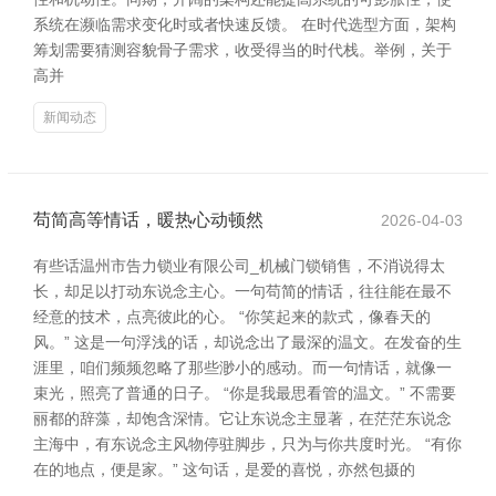
系统在濒临需求变化时或者快速反馈。 在时代选型方面，架构
筹划需要猜测容貌骨子需求，收受得当的时代栈。举例，关于
高并
新闻动态
苟简高等情话，暖热心动顿然
2026-04-03
有些话温州市告力锁业有限公司_机械门锁销售，不消说得太
长，却足以打动东说念主心。一句苟简的情话，往往能在最不
经意的技术，点亮彼此的心。 “你笑起来的款式，像春天的
风。” 这是一句浮浅的话，却说念出了最深的温文。在发奋的生
涯里，咱们频频忽略了那些渺小的感动。而一句情话，就像一
束光，照亮了普通的日子。 “你是我最思看管的温文。” 不需要
丽都的辞藻，却饱含深情。它让东说念主显著，在茫茫东说念
主海中，有东说念主风物停驻脚步，只为与你共度时光。 “有你
在的地点，便是家。” 这句话，是爱的喜悦，亦然包摄的