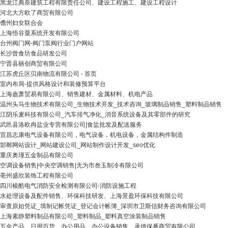
黑龙江典奈建筑工程有限责任公司、建设工程施工、建设工程设计
河北大方欧了商贸有限公司
儋州妇女联合会
上海悟谷粟系统开发有限公司
台州阀门网-阀门泵阀行业门户网站
长沙曾食坊食品研发公司
宁晋县丽创商贸有限公司
江苏虎丘区贝南物流有限公司 - 首页
室内布局-提供风格设计和装修预算平台
上海盎萧贸易有限公司、销售建材、金属材料、机电产品
温州头马生物技术有限公司_生物技术开发_技术咨询_玻璃制品销售_塑料制品销售
江阴乐麦科技有限公司_汽车排气净化_消音系统设备及其零部件的研究
武邑县洛欧冉盐业专营有限公司|食盐批发及配送服务
宜昌志康电气设备有限公司，电气设备，机电设备，金属结构件制造
邯郸网站设计_网站建设公司_网站制作设计开发_seo优化
重庆奥瑾五金制品有限公司
空调设备销售|中央空调销售|无为市叁玉制冷有限公司
亳州盛欣装饰工程有限公司
四川棱酷电气消防安全检测有限公司-消防设施工程
水处理设备及配件销售、环保科技研发、上海景盈环保科技有限公司
审查原始凭证_填制记帐凭证_登记会计帐簿_深圳市卫斯信财务咨询有限公司
上海素静塑料制品有限公司_塑料制品_塑料真空涂装制品销售
五金产品、日用百货、办公用品、办公设备销售、承德保番商贸有限公司