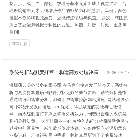
枢。点、线、面、颜色、纹理等基本元素组成了视觉话语，合
理诳骗这些元素大概增强作品的默契力和眩惑力。举例，颜色
搭配不仅影响视觉感受，还能传递情感与氛围。 其次，构图原
则是普及运筹帷幄专科性的要道。均衡、对皆、对比、重叠等
原则匡
新闻动态
系统分析与测度打算：构建高效处理决策
2026-05-17
深圳薄云劳务服务有限公司 在信息化快速发展的今天，系统分
析与测度打算是确保软件形状见效的关节要领。系统分析是指
通过调研和需求分析，明确用户需求拉萨网站搭建_网站建设公
司_网站开发设计搭建_seo优化，笃定系统的功能与性能倡
导；而系统测度打算则是凭据分析效力，制定出合理的系统架
构和施行决策。 太平洋商业中心 灵验的系统分析简略幸免竖立
过程中的盲目性，减少后期修改本钱。它条件竖立者深切意会
业务进程，准确识别用户需求，并将其鼎新为了了的系统功