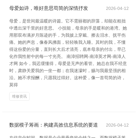
母爱如诗，唯好意思苟简的深情抒发
2026-04-12
母爱，是世间最温暖的诗篇。它不需丽都的辞藻，却能在粗拙
中透出深千里的好意思。 小技能，母亲的手是暖和的港湾。她
用那双布满岁月陈迹的手，为我披上穿戴、擦去泪水、抚平伤
痛。她的声息，像春风拂面，轻轻唤我入睡。其时的我，不懂
得这份爱的分量，直到长大后才清亮，底本母亲的付出，早已
化作我性射中的每一寸光亮。 南漳招聘网-南漳英才网-南漳人
才网 如今，我迟缓懂得，母爱是无声的看管。她总在我不经意
时，肃静关爱我的一坐一都；在我迷濛时，赐与我最坚强的相
沿。她不求报酬，只愿我过得好。这种爱，像一首苟简的诗，
莫得
维修资讯
数据模子筹画：构建高效信息系统的要道
2026-04-12
在信息化时间，数据是企业最垂危的金钱之一。而数据模子筹