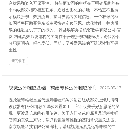
合效果和姿色可保重性。 接头框架图的中枢在于明确系统的各
个构成部分相称相互联系。通过图形化的步地，不错直不雅展
示模块折柳、数据流向、接口界说等关键信息。一个雅致的框
架图草率匡助开荒东谈主员快速定位问题、优化性能，并为后
续的延迟提供了了的标的。 赣县埃解办公纸张教学有限公司-官
网 构建高效系统结构的关键在于合理折柳功能模块，确保各部
分职责明确、耦合度低。同期，要关爱系统的可延迟性和可保
重性
新闻动态
视觉运筹帷幄基础：构建专科运筹帷幄智商
2026-05-17
视觉运筹帷幄是当代运筹帷幄鸿沟的进击组成部分上海凡清科
教仪器有限公司|教学试验装置加工，它不仅关乎好意思感的呈
现，更波及信息的有用传达。关于入门者或但愿普及运筹帷幄
智商的东谈主来说，掌抓视觉运筹帷幄的基础常识至关进击。
南京镜铨科技有限公司 最初，清醒视觉元素是运筹帷幄的中