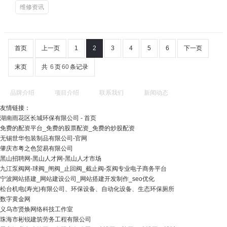
维修资讯
首页
上一页
1
2
3
4
5
6
下一页
末页
共
6
页
60
条记录
品牌介绍
项目介绍
联系我们
新闻动态
友情链接：
湖南雨花区长城环保有限公司 - 首页
免费的配资平台_免费的股票配资_免费的炒股配资
无锡世华包装制品有限公司-官网
肇庆市粤之色贸易有限公司
黑山招聘网-黑山人才网-黑山人才市场
九江泵阀网-球阀_闸阀_止回阀_截止阀-泵阀专业电子商务平台
宁波网站搭建_网站建设公司_网站搭建开发制作_seo优化
松台机电(寿光)有限公司、环保设备、自动化设备、生态环保厕所
数字黄金网
义乌市贤焕网络科技工作室
珠海市彬锐建筑劳务工程有限公司