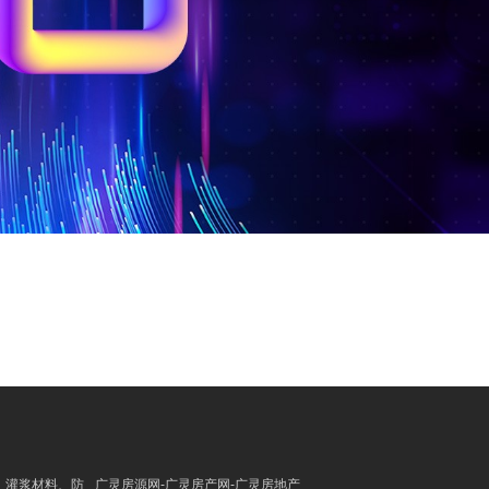
、灌浆材料、防
广灵房源网-广灵房产网-广灵房地产