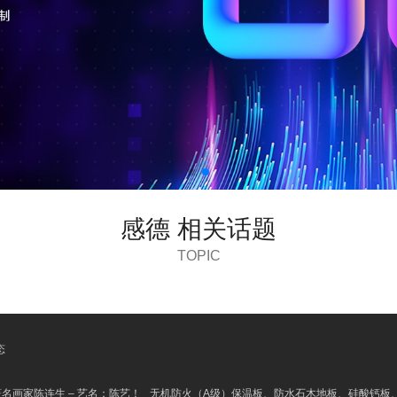
感德 相关话题
TOPIC
态
著名画家陈连生 – 艺名：陈艺！
无机防火（A级）保温板、防水石木地板、硅酸钙板